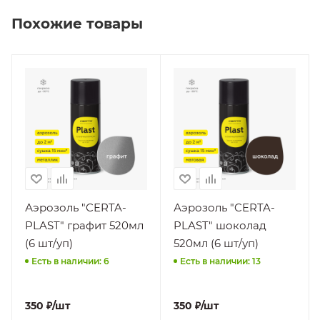
Похожие товары
Производитель
Производитель
"Спектр" ООО
"Спектр" ООО
НПП
НПП
Вид работ
Вид работ
Внутренние,
Внутренние,
Наружные
Наружные
Поверхность
Поверхность
Бетон, Дерево,
Бетон, Дерево,
Железобетон,
Железобетон,
Аэрозоль "CERTA-
Аэрозоль "CERTA-
Камень, Кирпич,
Камень, Кирпич,
PLAST" графит 520мл
PLAST" шоколад
Металл,
Металл,
(6 шт/уп)
520мл (6 шт/уп)
Нержавеющая
Нержавеющая
Есть в наличии: 6
Есть в наличии: 13
сталь, Цветной
сталь, Цветной
металл, Чугун
металл, Чугун
Материал
Материал
350
₽
/шт
350
₽
/шт
Эмали
Эмали