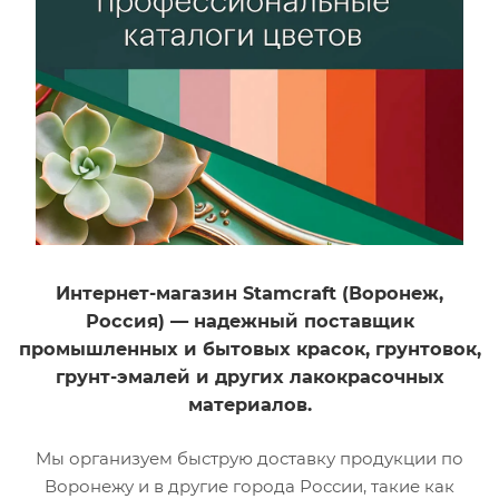
Свойство
Свойство
Антикоррозионность,
Антикоррозионность,
Атмосферостойкость,
Атмосферостойкость,
Быстрое
Быстрое
высыхание,
высыхание,
Морозостойкость,
Морозостойкость,
Повышение
Повышение
сцепления
сцепления
материалов с
материалов с
основанием,
основанием,
Термостойкость
Термостойкость
Тип материала
Тип материала
Интернет-магазин Stamcraft (Воронеж,
й
Кремнийорганический
Кремнийорганический
Россия) — надежный поставщик
Цвет
Цвет
промышленных и бытовых красок, грунтовок,
Графит
Шоколад
грунт-эмалей и других лакокрасочных
Фасовка (л)
Фасовка (л)
материалов.
0,52
0,52
Мы организуем быструю доставку продукции по
Воронежу и в другие города России, такие как