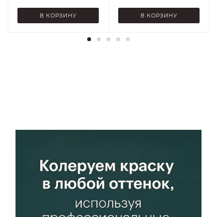
Нанесение
Нанесение
В КОРЗИНУ
В КОРЗИНУ
На
На
подготовленную
подготовленную
поверхность, При
поверхность, При
минусовых
минусовых
температурах,
температурах,
При плюсовых
При плюсовых
температурах
температурах
Стойкость к
Стойкость к
Атмосферным
Атмосферным
воздействиям,
воздействиям,
Атмосферным
Атмосферным
осадкам,
осадкам,
Перепадам
Перепадам
температур,
температур,
Повышенной
Повышенной
влажности
влажности
Блеск
Блеск
Глянец
Глянец