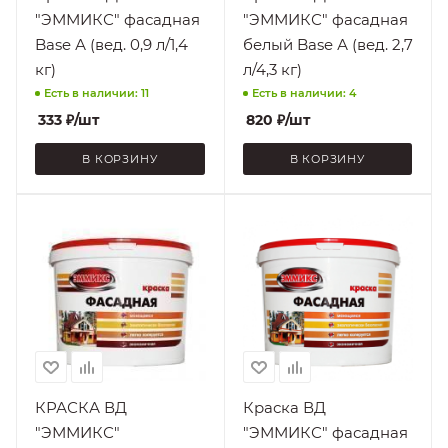
При плюсовых
Мокрому
"ЭММИКС" фасадная
"ЭММИКС" фасадная
температурах
истиранию,
Base А (вед. 0,9 л/1,4
белый Base А (вед. 2,7
Раствору
Стойкость к
кг)
л/4,3 кг)
Мокрому
бытовых моющих
Есть в наличии: 11
Есть в наличии: 4
истиранию,
средств, УФ-
Раствору
лучам
333
₽
/шт
820
₽
/шт
бытовых моющих
средств, УФ-
В КОРЗИНУ
В КОРЗИНУ
лучам
Поверхность
Поверхность
OSB,
OSB,
Асбестоцементные
Асбестоцементные
поверхности,
поверхности,
Бетон, ДСП,
Бетон, ДСП,
Дерево, Кирпич,
Дерево, Кирпич,
Фанера, Цемент,
Фанера, Цемент,
Штукатурка
Штукатурка
Нанесение
Нанесение
КРАСКА ВД
Краска ВД
При плюсовых
При плюсовых
"ЭММИКС"
"ЭММИКС" фасадная
температурах
температурах