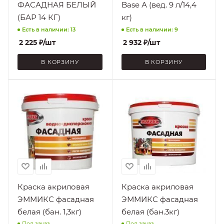
ФАСАДНАЯ БЕЛЫЙ
Base А (вед. 9 л/14,4
Стойкость к
Стойкость к
(БАР 14 КГ)
кг)
Мокрому
Мокрому
Есть в наличии: 13
Есть в наличии: 9
истиранию,
истиранию,
Раствору
Раствору
2 225
₽
/шт
2 932
₽
/шт
бытовых моющих
бытовых моющих
средств, УФ-
средств, УФ-
В КОРЗИНУ
В КОРЗИНУ
лучам
лучам
Поверхность
Поверхность
OSB,
OSB, Бетон, ДСП,
Асбестоцементные
Дерево, Кирпич,
поверхности,
Фанера, Цемент,
Бетон, ДСП,
Штукатурка
Дерево, Кирпич,
Нанесение
Фанера, Цемент,
При плюсовых
Штукатурка
температурах
Нанесение
Краска акриловая
Краска акриловая
Стойкость к
При плюсовых
Мокрому
ЭММИКС фасадная
ЭММИКС фасадная
температурах
истиранию,
белая (бан. 1,3кг)
белая (бан.3кг)
Раствору
Стойкость к
Под заказ
Под заказ