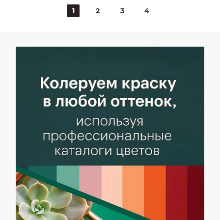
температур,
температур,
1
2
3
4
Умеренным
Умеренным
эксплуатационным
эксплуатационным
нагрузкам
нагрузкам