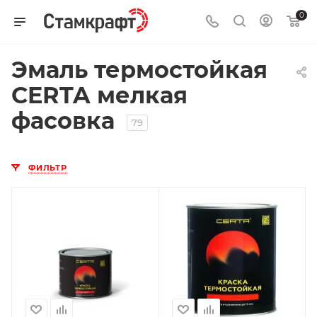
0
Эмаль термостойкая
CERTA мелкая
фасовка
79
ФИЛЬТР
Поверхность
Поверхность
Бетон,
Бетон,
Железобетон,
Железобетон,
Кирпич, Металл,
Кирпич, Металл,
Цветной металл,
Цветной металл,
Чугун
Чугун
Нанесение
Нанесение
Без грунтования,
Без грунтования,