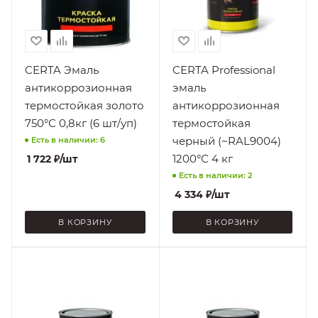
нагрузкам
нагрузкам
Чугун
Чугун
Нанесение
Нанесение
Без грунтования,
Без грунтования,
На
На
CERTA Эмаль
CERTA Professional
подготовленную
подготовленную
антикоррозионная
эмаль
поверхность, При
поверхность, При
термостойкая золото
антикоррозионная
минусовых
минусовых
температурах
температурах
750°С 0,8кг (6 шт/уп)
термостойкая
черный (~RAL9004)
Есть в наличии: 6
Стойкость к
Стойкость к
Атмосферным
Атмосферным
1200°С 4 кг
1 722
₽
/шт
воздействиям,
воздействиям,
Есть в наличии: 2
Атмосферным
Атмосферным
4 334
₽
/шт
осадкам, Бензину,
осадкам, Бензину,
Маслам,
Маслам,
В КОРЗИНУ
В КОРЗИНУ
Нефтепродуктам,
Нефтепродуктам,
Отрицательным
Отрицательным
температурам,
температурам,
Поверхность
Поверхность
Перепадам
Перепадам
Бетон,
Бетон,
температур,
температур,
Железобетон,
Железобетон,
Умеренным
Умеренным
Кирпич, Металл,
Кирпич, Металл,