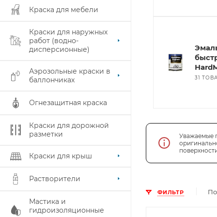
Краска для мебели
Краски для наружных
работ (водно-
Эмал
дисперсионные)
быст
HardM
Аэрозольные краски в
31 ТОВ
баллончиках
Огнезащитная краска
Краски для дорожной
разметки
Уважаемые п
оригинально
поверхности
Краски для крыш
Растворители
По
ФИЛЬТР
Мастика и
гидроизоляционные