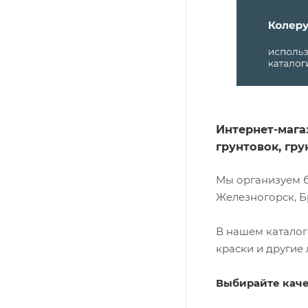
Отрицательным
температурам,
Перепадам
температур,
Раствору
бытовых моющи
средств, Сухому
истиранию, УФ-
лучам,
Интернет-мага
Умеренным
грунтовок, гр
эксплуатацион
нагрузкам
Мы организуем б
Железногорск, Б
В нашем каталог
краски и другие
Выбирайте каче