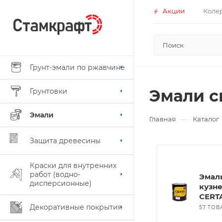
Акции
Коле
Грунт-эмали по ржавчине
Эмали с
Грунтовки
Эмали
—
Главная
Каталог
Защита древесины
Краски для внутренних
работ (водно-
Эмал
дисперсионные)
кузн
CERT
Декоративные покрытия
57 ТОВ