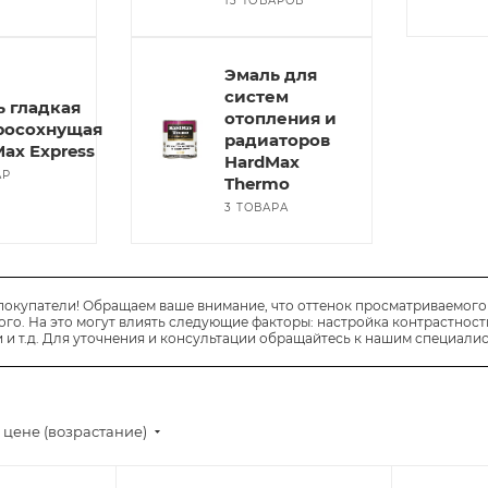
13 ТОВАРОВ
Эмаль для
систем
ь гладкая
отопления и
росохнущая
радиаторов
ax Express
HardMax
АР
Thermo
3 ТОВАРА
окупатели! Обращаем ваше внимание, что оттенок просматриваемого 
го. На это могут влиять следующие факторы: настройка контрастности
 и т.д. Для уточнения и консультации обращайтесь к нашим специалис
 цене (возрастание)