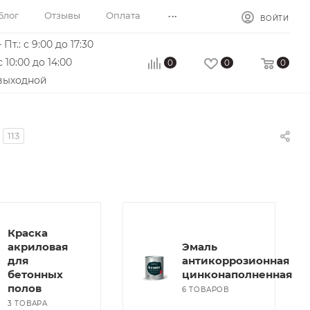
...
Блог
Отзывы
Оплата
ВОЙТИ
 Пт.: с 9:00 до 17:30
с 10:00 до 14:00
0
0
0
 выходной
113
Краска
акриловая
Эмаль
для
антикоррозионная
бетонных
цинконаполненная
полов
6 ТОВАРОВ
3 ТОВАРА