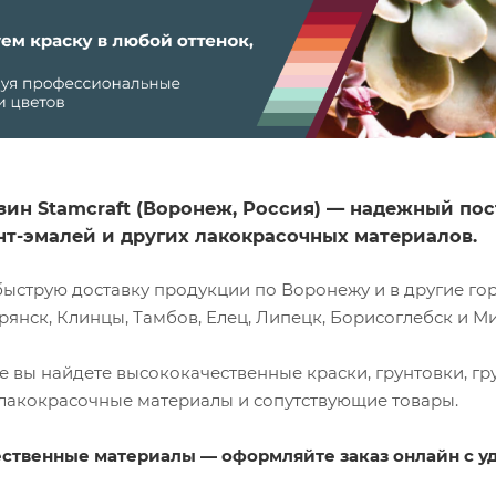
х
зин Stamcraft (Воронеж, Россия) — надежный п
унт-эмалей и других лакокрасочных материалов.
ным
ыструю доставку продукции по Воронежу и в другие горо
рянск, Клинцы, Тамбов, Елец, Липецк, Борисоглебск и М
е вы найдете высококачественные краски, грунтовки, гр
 лакокрасочные материалы и сопутствующие товары.
ственные материалы — оформляйте заказ онлайн с у