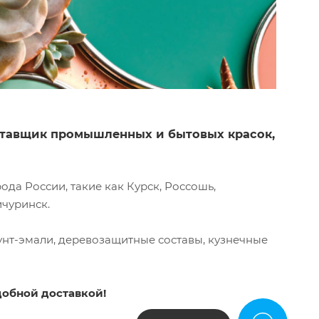
оставщик промышленных и бытовых красок,
да России, такие как Курск, Россошь,
ичуринск.
унт-эмали, деревозащитные составы, кузнечные
добной доставкой!