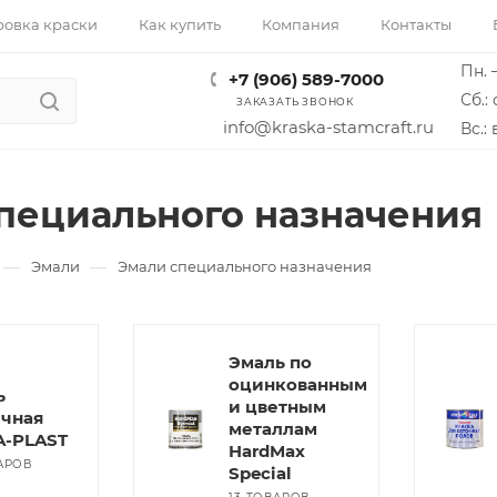
ровка краски
Как купить
Компания
Контакты
Пн. –
+7 (906) 589-7000
Сб.: 
ЗАКАЗАТЬ ЗВОНОК
info@kraska-stamcraft.ru
Вс.:
пециального назначения
—
—
Эмали
Эмали специального назначения
Эмаль по
оцинкованным
ь
и цветным
ечная
металлам
A-PLAST
HardMax
АРОВ
Special