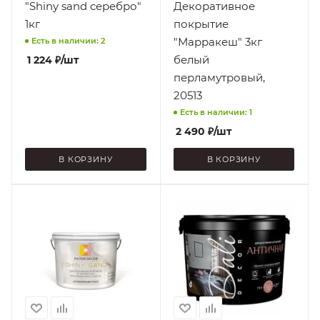
"Shiny sand серебро"
Декоративное
температурах
1кг
покрытие
"Марракеш" 3кг
Есть в наличии: 2
белый
1 224
₽
/шт
перламутровый,
20513
Есть в наличии: 1
2 490
₽
/шт
В КОРЗИНУ
В КОРЗИНУ
Нанесение
Поверхность
На
Бетон,
подготовленную
Гипсокартон,
поверхность, При
ДВП, ДСП,
плюсовых
Камень, Кирпич,
температурах
МДФ, Оргалит,
Штукатурка
Стойкость к
Легкой влажной
Нанесение