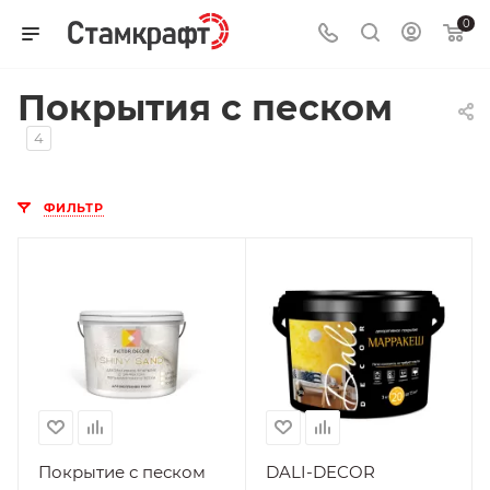
0
Покрытия с песком
4
ФИЛЬТР
Нанесение
Поверхность
На
ГВЛ, ГКЛ, ДВП,
подготовленную
ДСП, МДФ,
поверхность, При
Минеральные
плюсовых
поверхности
температурах
Нанесение
На
Стойкость к
Легкой влажной
подготовленную
уборке
поверхность, При
Покрытие с песком
DALI-DECOR
плюсовых