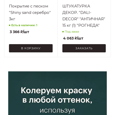
уборке
На
Покрытие с песком
ШТУКАТУРКА
подготовленную
"Shiny sand серебро"
ДЕКОР. "DALI-
поверхность, При
3кг
DECOR" "АНТИЧНАЯ"
плюсовых
температурах
15 кг (1) "РОГНЕДА"
Есть в наличии: 1
3 366
₽
/шт
Под заказ
4 063
₽
/шт
В КОРЗИНУ
ЗАКАЗАТЬ