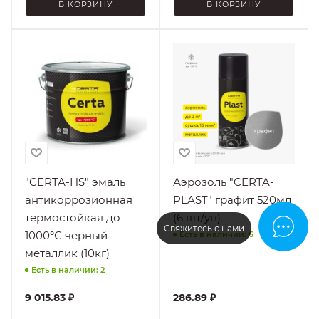
В КОРЗИНУ
В КОРЗИНУ
"CERTA-HS" эмаль
Аэрозоль "CERTA-
антикоррозионная
PLAST" графит 520мл
термостойкая до
(6 шт/уп)
Свяжитесь с нами
1000°С черный
Есть в наличии: 6
металлик (10кг)
Есть в наличии: 2
9 015.83
₽
286.89
₽