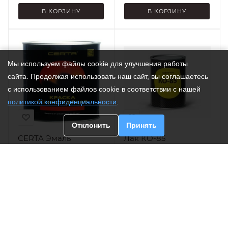
В КОРЗИНУ
В КОРЗИНУ
Мы используем файлы cookie для улучшения работы
сайта. Продолжая использовать наш сайт, вы соглашаетесь
с использованием файлов cookie в соответствии с нашей
политикой конфиденциальности
.
Отклонить
Принять
CERTA Эмаль
Лак КО-85
антикоррозионная
бесцветный
термостойкая синий
термостойкость до
(~RAL5005) 400°С
250°С (фас. 0,7кг) (6
0,8кг (6 шт/уп)
шт/уп)
Есть в наличии: 2
Есть в наличии: 1
563.93
₽
468.85
₽