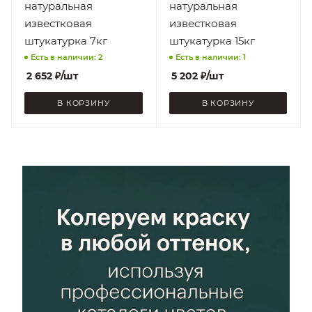
натуральная
натуральная
Легкой влажной
Легкой влажной
известковая
известковая
уборке
уборке
штукатурка 7кг
штукатурка 15кг
Есть в наличии: 2
Есть в наличии: 1
2 652
₽
/шт
5 202
₽
/шт
В КОРЗИНУ
В КОРЗИНУ