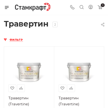
0
Травертин
2
ФИЛЬТР
Поверхность
Поверхность
Бетон, ГКЛ,
Бетон, ГКЛ,
Гипсокартон,
Гипсокартон,
Цемент
Цемент
Нанесение
Нанесение
На
На
подготовленную
подготовленную
поверхность, При
поверхность, При
плюсовых
плюсовых
Травертин
Травертин
температурах
температурах
(Travertine)
(Travertine)
Стойкость к
Стойкость к