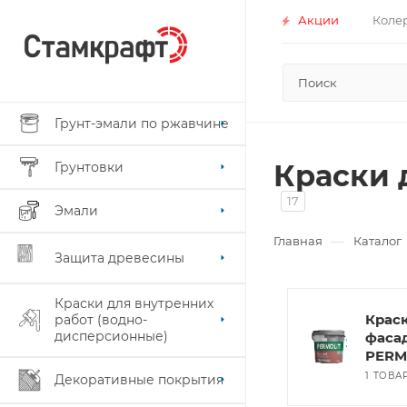
Акции
Коле
Грунт-эмали по ржавчине
Краски 
Грунтовки
17
Эмали
—
Главная
Каталог
Защита древесины
Краски для внутренних
Крас
работ (водно-
дисперсионные)
фаса
PERM
1 ТОВА
Декоративные покрытия