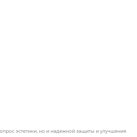
температурах
Стойкость к
Атмосферным
воздействиям,
Атмосферным
осадкам,
Высоким
эксплуатационным
нагрузкам,
Мокрому
истиранию,
Отрицательным
температурам,
Перепадам
температур
вопрос эстетики, но и надежной защиты и улучшения