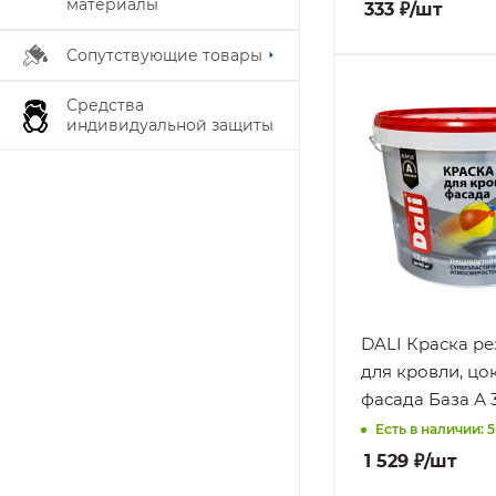
материалы
бытовых моющи
333
₽
/шт
средств, УФ-
лучам
Сопутствующие товары
Поверхность
Средства
OSB, Бетон, Гипс
индивидуальной защиты
Гипсокартон,
ДВП, ДСП,
Дерево, Кирпич
Минеральные
поверхности,
Оцинкованный
металл, Цемент,
Шифер,
Шпатлевка,
DALI Краска р
Штукатурка
для кровли, цо
Нанесение
фасада База А 3
На
подготовленну
Есть в наличии: 5
поверхность, П
1 529
₽
/шт
плюсовых
температурах