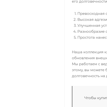
его долговечност
Атмосферным
воздействиям,
Превосходная с
Атмосферным
Высокая адгези
осадкам,
Высоким
Улучшенная уст
эксплуатацион
Разнообразие о
нагрузкам,
Простота нанес
Мокрому
истиранию,
Отрицательным
Наша коллекция к
температурам,
обновления внешн
Перепадам
Мы работаем с ве
температур
этому, вы можете 
долговечность на 
Чтобы купит