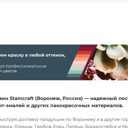
зин Stamcraft (Воронеж, Россия) — надежный п
унт-эмалей и других лакокрасочных материалов.
ыструю доставку продукции по Воронежу и в другие горо
рянск, Клинцы, Тамбов, Елец, Липецк, Борисоглебск и М