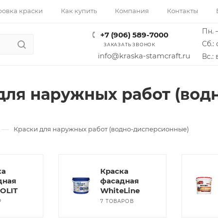
ровка краски
Как купить
Компания
Контакты
Пн. –
+7 (906) 589-7000
Сб.: 
ЗАКАЗАТЬ ЗВОНОК
info@kraska-stamcraft.ru
Вс.:
для наружных работ (вод
—
Краски для наружных работ (водно-дисперсионные)
ка
Краска
дная
фасадная
OLIT
WhiteLine
Р
7 ТОВАРОВ