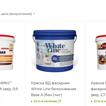
 цене (возрастание)
Поверхность
Поверхно
OSB,
ДСП, Де
ные
Асбестоцементные
Кирпич,
поверхности,
Чугун,
Бетон,
Штукату
,
Гипсокартон,
Нанесени
,
ДСП, Дерево,
При пл
Камень,
темпера
Керамика,
Стойкость
Кирпич, МДФ,
Мокром
Шпатлевка,
истиран
ММИКС"
Краска ВД фасадная
Краска
Штукатурка
Раствор
 (вед. 0,9
White Line белоснежная
фасадна
Нанесение
бытовы
Base А (бан.1,4кг)
На
средств,
подготовленную
1
Есть в наличии: 27
Есть в 
лучам
поверхность