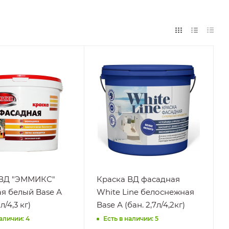
сть
Поверхность
рево,
OSB,
 Фанера,
Асбестоцементные
поверхности,
рка
Бетон,
Гипсокартон,
е
ДСП, Дерево,
юсовых
Камень,
турах
Керамика,
 к
Кирпич, МДФ,
у
Шпатлевка,
ию,
 ВД "ЭММИКС"
Краска ВД фасадная
Штукатурка
у
я белый Base А
White Line белоснежная
Нанесение
х моющих
(вед. 2,7 л/4,3 кг)
Base А (бан. 2,7л/4,2кг)
На
 УФ-
подготовленную
наличии: 4
Есть в наличии: 5
поверхность