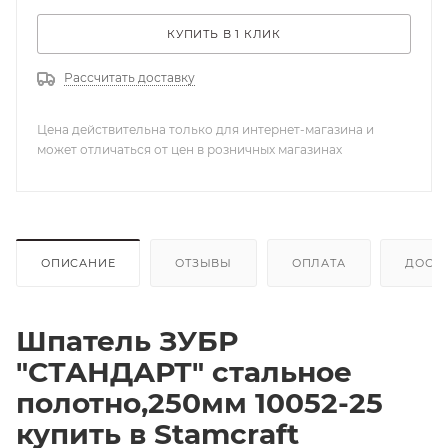
КУПИТЬ В 1 КЛИК
Рассчитать доставку
Цена действительна только для интернет-магазина и
может отличаться от цен в розничных магазинах
ОПИСАНИЕ
ОТЗЫВЫ
ОПЛАТА
ДОСТ
Шпатель ЗУБР
"СТАНДАРТ" стальное
полотно,250мм 10052-25
купить в Stamcraft