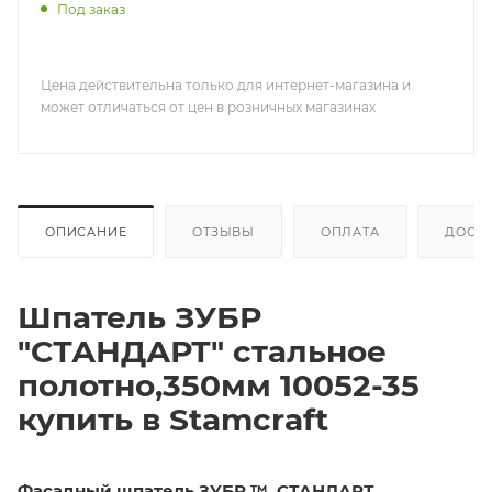
Под заказ
Цена действительна только для интернет-магазина и
может отличаться от цен в розничных магазинах
ОПИСАНИЕ
ОТЗЫВЫ
ОПЛАТА
ДОСТ
Шпатель ЗУБР
"СТАНДАРТ" стальное
полотно,350мм 10052-35
купить в Stamcraft
Фасадный шпатель ЗУБР ™
СТАНДАРТ