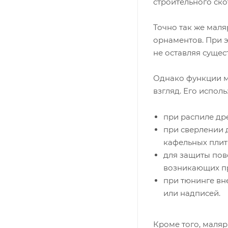
строительного ско
Точно так же мал
орнаментов. При э
не оставляя суще
Однако функции м
взгляд. Его исполь
при распиле др
при сверлении 
кафельных плит
для защиты пов
возникающих пр
при тюнинге вн
или надписей.
Кроме того, маля