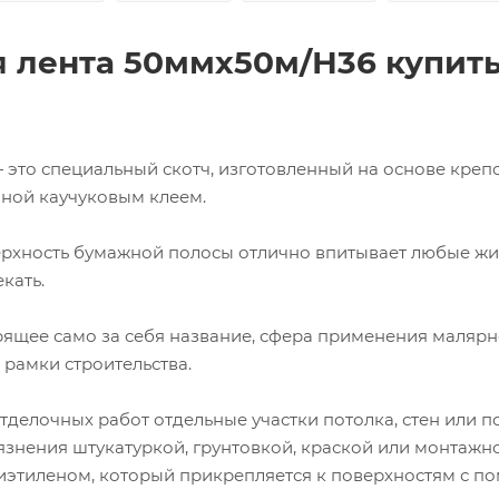
 лента 50ммх50м/Н36 купить
 это специальный скотч, изготовленный на основе креп
нной каучуковым клеем.
рхность бумажной полосы отлично впитывает любые жи
кать.
рящее само за себя название, сфера применения малярн
 рамки строительства.
делочных работ отдельные участки потолка, стен или п
знения штукатуркой, грунтовкой, краской или монтажн
иэтиленом, который прикрепляется к поверхностям с 