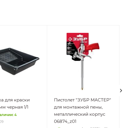
а для краски
Пистолет "ЗУБР МАСТЕР"
мм черная 1/1
для монтажной пены,
металлический корпус
аличии: 4
06874_z01
09