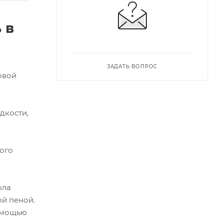
 в
ЗАДАТЬ ВОПРОС
овой
дкости,
ого
ола
ой пеной.
помощью