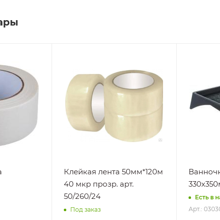
ары
а
Клейкая лента 50мм*120м
Ванночк
40 мкр прозр. арт.
330х350
50/260/24
Есть в н
Арт.: 0303
Под заказ