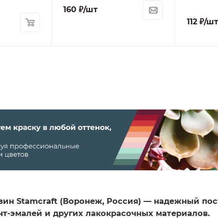
160
₽
/шт
112
₽
/ш
зин Stamcraft (Воронеж, Россия) — надежный п
унт-эмалей и других лакокрасочных материалов.