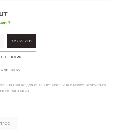
шт
чии: 7
В КОРЗИНУ
Ь В 1 КЛИК
ть доставку
тельна только для интернет-магазина и может отличаться
ичных магазинах
ОПРОС