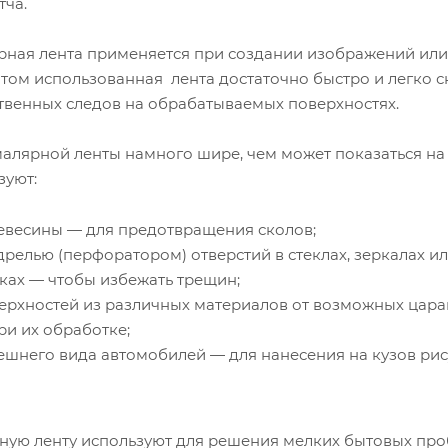
тча.
ярная лента применяется при создании изображений или
том использованная лента достаточно быстро и легко с
ственных следов на обрабатываемых поверхностях.
алярной ленты намного шире, чем может показаться на
зуют:
евесины — для предотвращения сколов;
дрелью (перфоратором) отверстий в стеклах, зеркалах и
ках — чтобы избежать трещин;
ерхностей из различных материалов от возможных цара
и их обработке;
ешнего вида автомобилей — для нанесения на кузов ри
рную ленту используют для решения мелких бытовых про