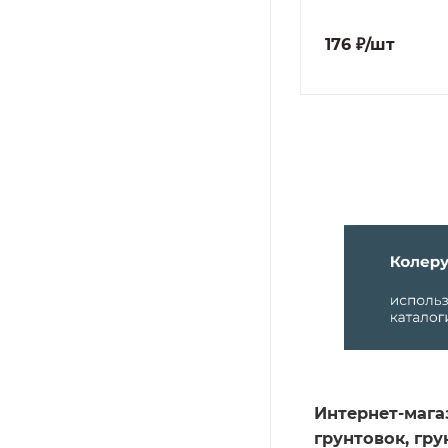
0
97
₽
/шт
176
₽
/шт
Интернет-мага
грунтовок, гр