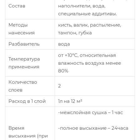
Состав
наполнители, вода,
специальные аддитивы.
Методы
кисть, валик, распыление,
нанесения
тампон, губка
Разбавитель
вода
от +10°С, относительная
Температура
влажность воздуха менее
применения
80%
Количество
2
слоев
Расход в 1 слой
1л на 12 м²
-межслойная сушка – 1 час
-полное высыхание – 24часа
Время
высыхания (при