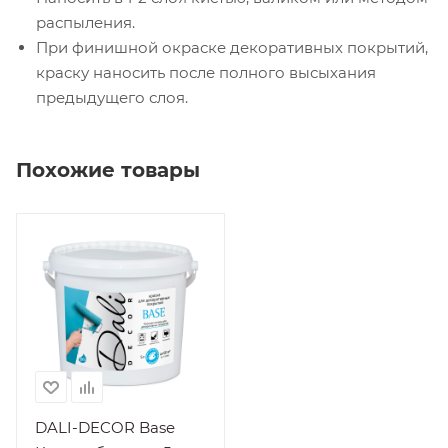
распыления.
При финишной окраске декоративных покрытий,
краску наносить после полного высыхания
предыдущего слоя.
Похожие товары
Производитель
"РОГНЕДА НПП"
ООО
Вид работ
Внутренние
Поверхность
Асбестоцементные
поверхности,
Бетон, Гипс,
DALI-DECOR Base
Гипсокартон, ДСП,