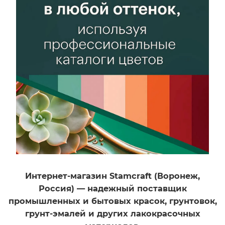
Истиранию,
Механическим
воздействиям,
Раствору бытовых
моющих средств
Блеск
Матовый
Свойство
Быстрое
высыхание,
Влагостойкость,
Экологически
безопасна
Разбавитель
Вода
Интернет-магазин Stamcraft (Воронеж,
Тип материала
Россия) — надежный поставщик
Акриловый
промышленных и бытовых красок, грунтовок,
Рабочий инструмент
грунт-эмалей и других лакокрасочных
Валик, Губка,