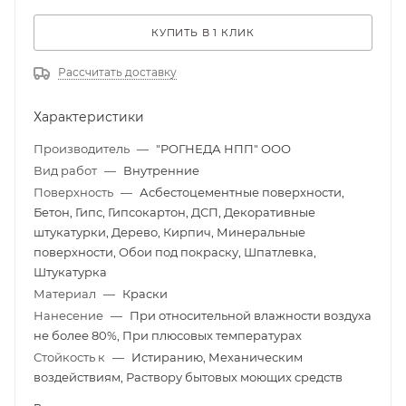
КУПИТЬ В 1 КЛИК
Рассчитать доставку
Характеристики
Производитель
—
"РОГНЕДА НПП" ООО
Вид работ
—
Внутренние
Поверхность
—
Асбестоцементные поверхности,
Бетон, Гипс, Гипсокартон, ДСП, Декоративные
штукатурки, Дерево, Кирпич, Минеральные
поверхности, Обои под покраску, Шпатлевка,
Штукатурка
Материал
—
Краски
Нанесение
—
При относительной влажности воздуха
не более 80%, При плюсовых температурах
Стойкость к
—
Истиранию, Механическим
воздействиям, Раствору бытовых моющих средств