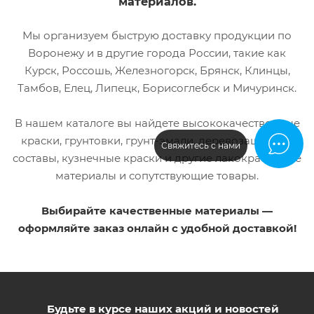
материалов.
Кисть,
Краскопульт
Мы организуем быструю доставку продукции по
Фасовка (л)
Воронежу и в другие города России, такие как
0,9
Курск, Россошь, Железногорск, Брянск, Клинцы,
Возможность
Тамбов, Елец, Липецк, Борисоглебск и Мичуринск.
колеровки
Да
В нашем каталоге вы найдете высококачественные
краски, грунтовки, грунт-эмали, деревозащитные
Свяжитесь с нами
составы, кузнечные краски и другие лакокрасочные
материалы и сопутствующие товары.
Выбирайте качественные материалы —
оформляйте заказ онлайн с удобной доставкой!
Будьте в курсе наших акций и новостей