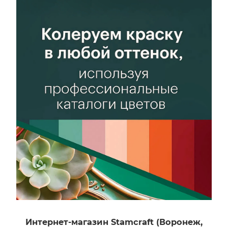
Тип материала
безопасна
Акриловый
Разбавитель
Рабочий инструмент
Вода, но не более
Валик, Кисть
5% от объема
Цвет
Тип материала
Бесцветный
Акриловый
Фасовка (л)
Рабочий инструмент
0,75
Валик, Кисть,
Возможность
Краскопульт
колеровки
Цвет
Да
Бесцветный
Фасовка (л)
2,5
Интернет-магазин Stamcraft (Воронеж,