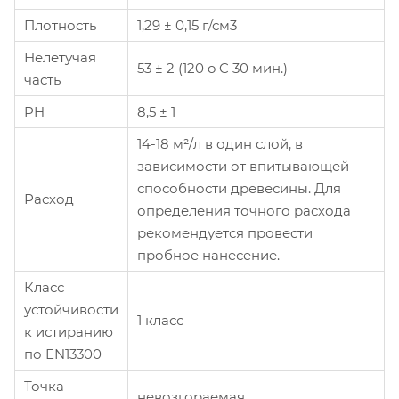
Плотность
1,29 ± 0,15 г/см3
Нелетучая
53 ± 2 (120 o C 30 мин.)
часть
PH
8,5 ± 1
14-18 м²/л в один слой, в
зависимости от впитывающей
способности древесины. Для
Расход
определения точного расхода
рекомендуется провести
пробное нанесение.
Класс
устойчивости
1 класс
к истиранию
по EN13300
Точка
невозгораемая