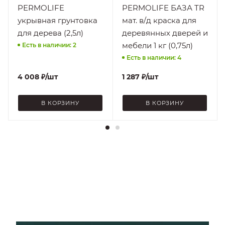
Краски
Материал
PERMOLIFE
PERMOLIFE БАЗА TR
Грунты
Нанесение
укрывная грунтовка
мат. в/д краска для
На
Нанесение
для дерева (2,5л)
деревянных дверей и
На
подготовленную
мебели 1 кг (0,75л)
Есть в наличии: 2
подготовленную
поверхность, При
поверхность, При
плюсовых
Есть в наличии: 4
плюсовых
температурах
4 008
₽
/шт
1 287
₽
/шт
температурах
Стойкость к
Легкой влажной
Стойкость к
В КОРЗИНУ
В КОРЗИНУ
Повышенной
уборке
влажности
Блеск
Матовый
Свойство
Влагостойкость,
Свойство
Защита от
Высокоукрывистость,
гниения и влаги,
Экологически
Паропроницаемость,
безопасна
Повышение
Разбавитель
сцепления
Вода, но не более
материалов с
5% от объема
основанием,
Экологически