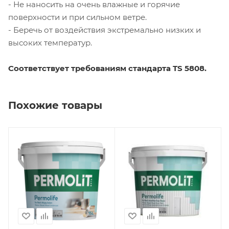
- Не наносить на очень влажные и горячие
поверхности и при сильном ветре.
- Беречь от воздействия экстремально низких и
высоких температур.
Соответствует требованиям стандарта TS 5808.
Похожие товары
Производитель
Производитель
LLC PERMOLITE
LLC PERMOLITE
Вид работ
Вид работ
Внутренние,
Внутренние
Наружные
Поверхность
Дерево
Поверхность
Дерево
Материал