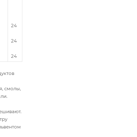
24
24
24
уктов
, смолы,
ли.
ешивают.
тру
ольвентом