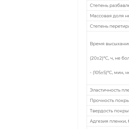
Степень разбавле
Массовая доля не
Степень перетира
Время высыхания
(20±2)ºС, ч, не бо
- (105±5)ºС, мин, 
Эластичность пле
Прочность покрыт
Твердость покрыт
Адгезия пленки, 