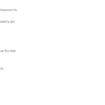
влажность
ивать во
 не более
ся