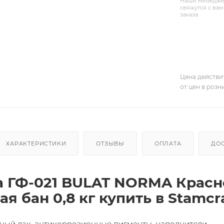
Наши менедже
свяжутся с вам
заказа
Цена действи
от цен в розн
ХАРАКТЕРИСТИКИ
ОТЗЫВЫ
ОПЛАТА
ДО
а ГФ-021 BULAT NORMA Красн
я бан 0,8 кг купить в Stamcr
й лак, антикоррозионные пигменты, наполнители,