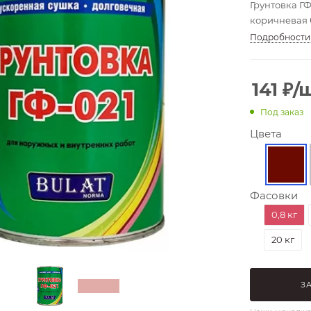
Грунтовка Г
коричневая б
Подробности
141
₽
/
Под заказ
Цвета
Фасовки
0,8 кг
20 кг
З