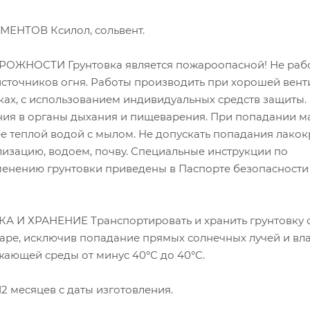
ЕНТОВ Ксилол, сольвент.
ЖНОСТИ Грунтовка является пожароопасной! Не рабо
сточников огня. Работы производить при хорошей вент
ках, с использованием индивидуальных средств защиты.
ния в органы дыхания и пищеварения. При попадании м
ее теплой водой с мылом. Не допускать попадания лако
лизацию, водоем, почву. Специальные инструкции по
енению грунтовки приведены в Паспорте безопасности
И ХРАНЕНИЕ Транспортировать и хранить грунтовку с
аре, исключив попадание прямых солнечных лучей и вла
жающей среды от минус 40°С до 40°С.
 месяцев с даты изготовления.