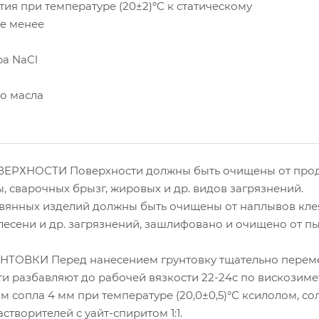
ия при температуре (20±2)ºС к статическому
не менее
ра NaCl
го масла
РХНОСТИ Поверхности должны быть очищены от прод
, сварочных брызг, жировых и др. видов загрязнений.
вянных изделий должны быть очищены от наплывов клея
плесени и др. загрязнений, зашлифовано и очищено от пы
ТОВКИ Перед нанесением грунтовку тщательно перем
и разбавляют до рабочей вязкости 22-24с по вискозиме
м сопла 4 мм при температуре (20,0±0,5)°С ксилолом, с
створителей с уайт-спиритом 1:1.