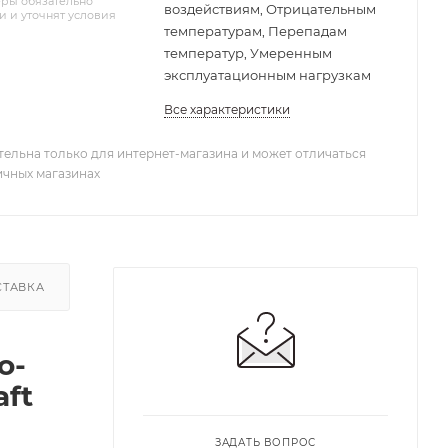
ры обязательно
воздействиям, Отрицательным
и и уточнят условия
температурам, Перепадам
температур, Умеренным
эксплуатационным нагрузкам
Все характеристики
тельна только для интернет-магазина и может отличаться
ичных магазинах
СТАВКА
ЗАДАТЬ ВОПРОС
о-
aft
ЗАДАТЬ ВОПРОС