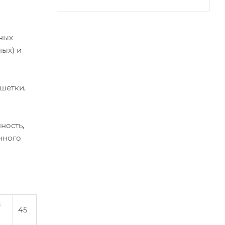
ных
ых) и
шетки,
ность,
чного
с
45