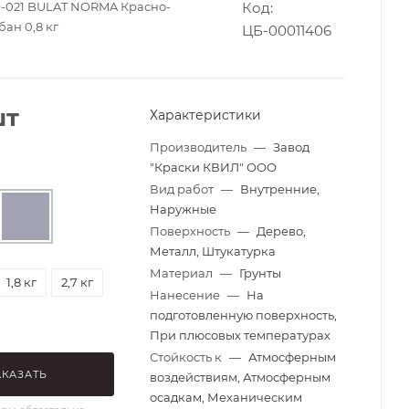
Ф-021 BULAT NORMA Красно-
Код:
ан 0,8 кг
ЦБ-00011406
шт
Характеристики
Производитель
—
Завод
"Краски КВИЛ" ООО
Вид работ
—
Внутренние,
Наружные
Поверхность
—
Дерево,
Металл, Штукатурка
Материал
—
Грунты
1,8 кг
2,7 кг
Нанесение
—
На
подготовленную поверхность,
При плюсовых температурах
Стойкость к
—
Атмосферным
АКАЗАТЬ
воздействиям, Атмосферным
осадкам, Механическим