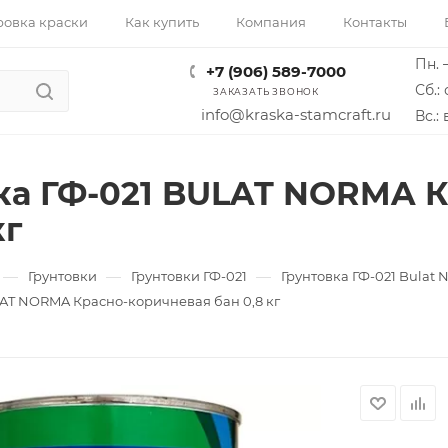
ровка краски
Как купить
Компания
Контакты
Пн. –
+7 (906) 589-7000
Сб.: 
ЗАКАЗАТЬ ЗВОНОК
info@kraska-stamcraft.ru
Вс.:
ка ГФ-021 BULAT NORMA 
кг
—
—
—
Грунтовки
Грунтовки ГФ-021
Грунтовка ГФ-021 Bulat 
LAT NORMA Красно-коричневая бан 0,8 кг