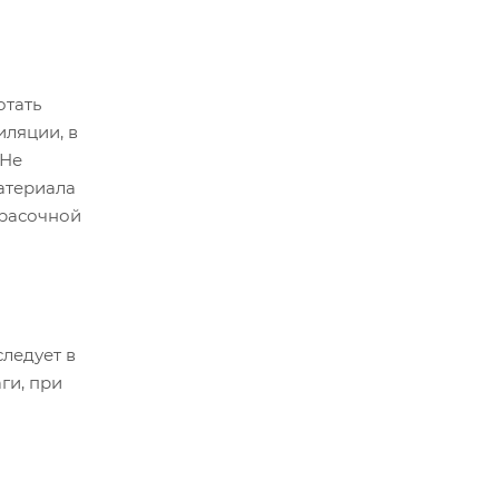
тать
иляции, в
 Не
атериала
красочной
ледует в
ги, при