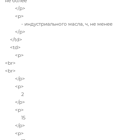
не более
</p>
<p>
- индустриального масла, ч, не менее
</p>
</td>
<td>
<p>
<br>
<br>
</p>
<p>
2
</p>
<p>
15
</p>
<p>