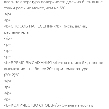
влаги температура поверхности должна быть выше
точки росы не менее, чем на 3°С.
</p>
<p>
<b>СПОСОБ НАНЕСЕНИЯ</b> Кисть, валик,
распылитель.
</p>
<p>
</p>
<p>
<b>ВРЕМЯ ВЫСЫХАНИЯ </b>«на отлип» 6 ч, полное
высыхание – не более 20 ч при температуре
(20±2)ºС.
</p>
<p>
</p>
<p>
<b>КОЛИЧЕСТВО СЛОЕВ</b> Эмаль наносят в