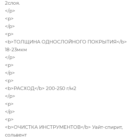
2слоя.
</p>
<p>
</p>
<p>
<b>ТОЛЩИНА ОДНОСЛОЙНОГО ПОКРЫТИЯ</b>
18-23мкм
</p>
<p>
</p>
<p>
<b>РАСХОД</b> 200-250 г/м2
</p>
<p>
</p>
<p>
<b>ОЧИСТКА ИНСТРУМЕНТОВ</b> Уайт-спирит,
сольвент