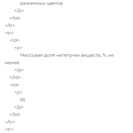
различных цветов
</p>
</td>
</tr>
<tr>
<td>
<p>
Массовая доля нелетучих веществ, %, не
менее
</p>
</td>
<td>
<p>
65
</p>
</td>
</tr>
<tr>