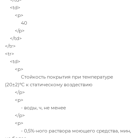
<td>
<p>
40
</p>
</td>
</tr>
<tr>
<td>
<p>
Стойкость покрытия при температуре
(20±2)ºС к статическому воздествию
</p>
<p>
- воды, ч, не менее
</p>
<p>
- 0,5%-ного раствора моющего средства, мин,