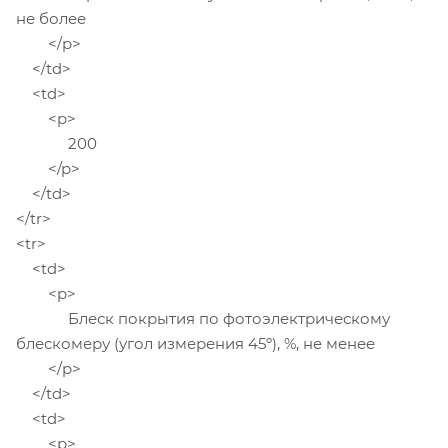
не более
</p>
</td>
<td>
<p>
200
</p>
</td>
</tr>
<tr>
<td>
<p>
Блеск покрытия по фотоэлектрическому
блескомеру (угол измерения 45º), %, не менее
</p>
</td>
<td>
<p>