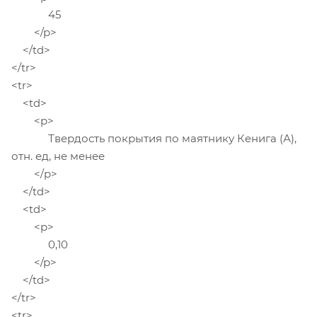
45
</p>
</td>
</tr>
<tr>
<td>
<p>
Твердость покрытия по маятнику Кенига (А),
отн. ед, не менее
</p>
</td>
<td>
<p>
0,10
</p>
</td>
</tr>
<tr>