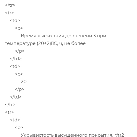
</tr>
<tr>
<td>
<p>
Время высыхания до степени 3 при
температуре (20±2)С, ч, не более
</p>
</td>
<td>
<p>
20
</p>
</td>
</tr>
<tr>
<td>
<p>
Укрывистость высушенного покрытия, г/м2 ,