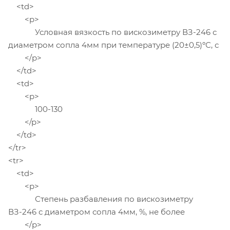
<td>
<p>
Условная вязкость по вискозиметру ВЗ-246 с
диаметром сопла 4мм при температуре (20±0,5)ºС, с
</p>
</td>
<td>
<p>
100-130
</p>
</td>
</tr>
<tr>
<td>
<p>
Степень разбавления по вискозиметру
ВЗ-246 с диаметром сопла 4мм, %, не более
</p>