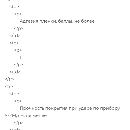
<td>
<p>
Адгезия пленки, баллы, не более
</p>
</td>
<td>
<p>
1
</p>
</td>
</tr>
<tr>
<td>
<p>
Прочность покрытия при ударе по прибору
У-2М, см, не менее
</p>
</td>