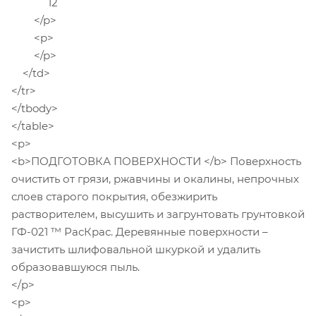
12
</p>
<p>
</p>
</td>
</tr>
</tbody>
</table>
<p>
<b>ПОДГОТОВКА ПОВЕРХНОСТИ </b> Поверхность
очистить от грязи, ржавчины и окалины, непрочных
слоев старого покрытия, обезжирить
растворителем, высушить и загрунтовать грунтовкой
ГФ-021 ™ РасКрас. Деревянные поверхности –
зачистить шлифовальной шкуркой и удалить
образовавшуюся пыль.
</p>
<p>