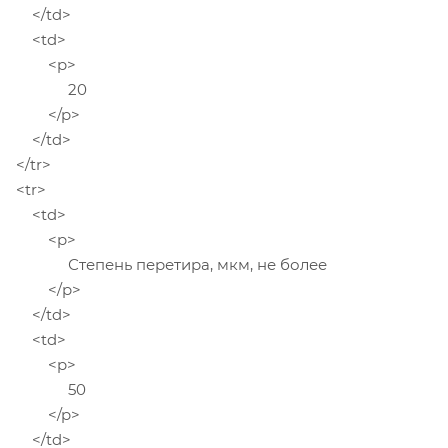
</td>
<td>
<p>
20
</p>
</td>
</tr>
<tr>
<td>
<p>
Степень перетира, мкм, не более
</p>
</td>
<td>
<p>
50
</p>
</td>