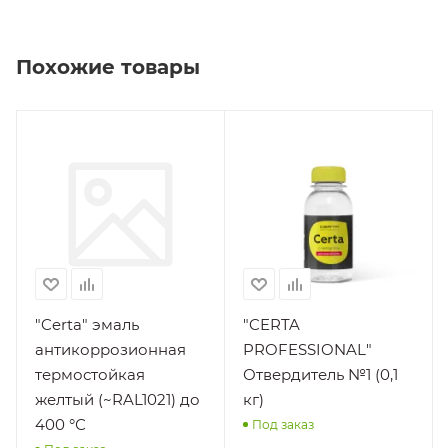
Похожие товары
Производитель
"Спектр" ООО
НПП
"Certa" эмаль
"CERTA
антикоррозионная
PROFESSIONAL"
термостойкая
Отвердитель №1 (0,1
желтый (~RAL1021) до
кг)
400 °С
Под заказ