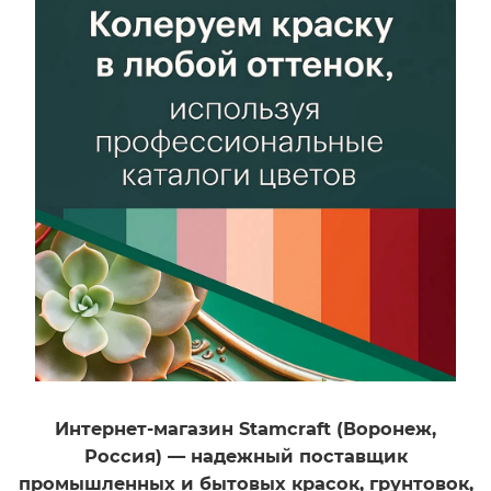
Интернет-магазин Stamcraft (Воронеж,
й
Россия) — надежный поставщик
промышленных и бытовых красок, грунтовок,