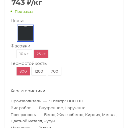
743
₽
/кг
Под заказ
Цвета
Фасовки
10 кг.
25 кг
Термостойкость
800
1200
700
Характеристики
Производитель
—
"Спектр" ООО НПП
Вид работ
—
Внутренние, Наружные
Поверхность
—
Бетон, Железобетон, Кирпич, Металл,
Цветной металл, Чугун
Материал
—
Эмали