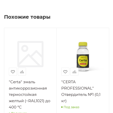
Похожие товары
Производитель
"Спектр" ООО
НПП
"Certa" эмаль
"CERTA
антикоррозионная
PROFESSIONAL"
термостойкая
Отвердитель №1 (0,1
желтый (~RAL1021) до
кг)
400 °С
Под заказ