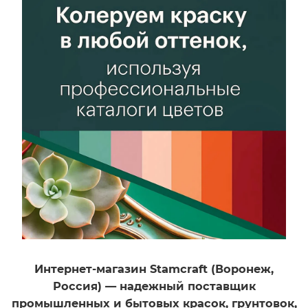
Интернет-магазин Stamcraft (Воронеж,
й
Россия) — надежный поставщик
промышленных и бытовых красок, грунтовок,