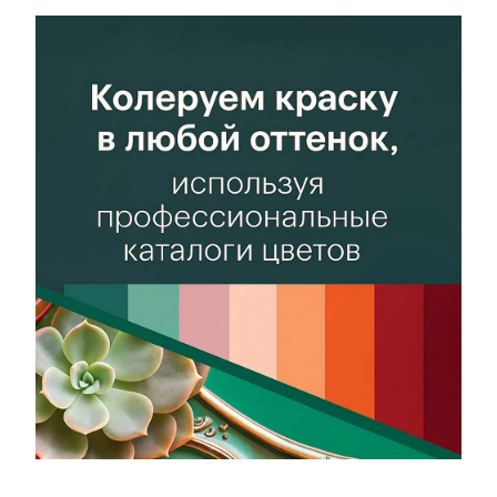
температурам,
температурам,
Перепадам
Перепадам
температур,
температур,
Умеренным
Умеренным
эксплуатационным
эксплуатационным
нагрузкам
нагрузкам
Блеск
Блеск
Матовый
Матовый
Свойство
Свойство
Антикоррозионность,
Антикоррозионность,
Атмосферостойкость,
Атмосферостойкость,
Быстрое
Быстрое
высыхание,
высыхание,
Влагостойкость,
Влагостойкость,
Износостойкость,
Износостойкость,
Морозостойкость,
Морозостойкость,
Термостойкость
Термостойкость
Разбавитель
Разбавитель
Растворитель на
Растворитель на
органической
органической