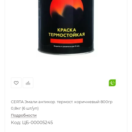
CERTA Эмали антикор. термост. коричневый 800гр
0,8кг (6 шт/уп)
Подробности
Код: ЦБ-00005245