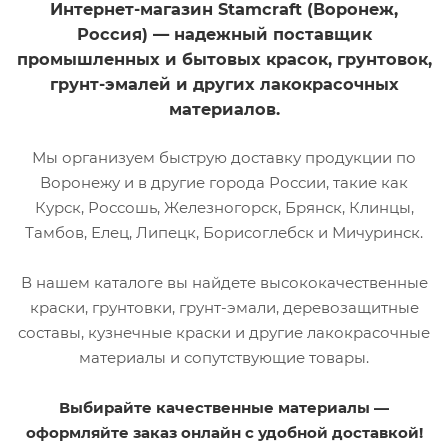
основе
основе
Интернет-магазин Stamcraft (Воронеж,
Россия) — надежный поставщик
Тип материала
Тип материала
й
Кремнийорганический
Кремнийорганический
промышленных и бытовых красок, грунтовок,
грунт-эмалей и других лакокрасочных
Рабочий инструмент
Рабочий инструмент
Валик, Кисть,
Валик, Кисть,
материалов.
Краскопульт
Краскопульт
Мы организуем быструю доставку продукции по
Цвет
Цвет
Коричневый
Золото
Воронежу и в другие города России, такие как
RAL8014
Курск, Россошь, Железногорск, Брянск, Клинцы,
Градус
термостойкости до
Градус
Тамбов, Елец, Липецк, Борисоглебск и Мичуринск.
750
термостойкости до
500
Возможность
В нашем каталоге вы найдете высококачественные
колеровки
Возможность
краски, грунтовки, грунт-эмали, деревозащитные
Нет
колеровки
составы, кузнечные краски и другие лакокрасочные
Нет
материалы и сопутствующие товары.
Выбирайте качественные материалы —
оформляйте заказ онлайн с удобной доставкой!