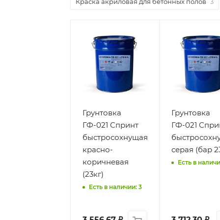
Краска акриловая для бетонных полов
3
Грунтовка
Грунтовка
ГФ-021 Спринт
ГФ-021 Спри
быстросохнущая
быстросохн
красно-
серая (бар 2
коричневая
Есть в наличи
(23кг)
Есть в наличии: 3
3 556.67
₽
3 712.30
₽