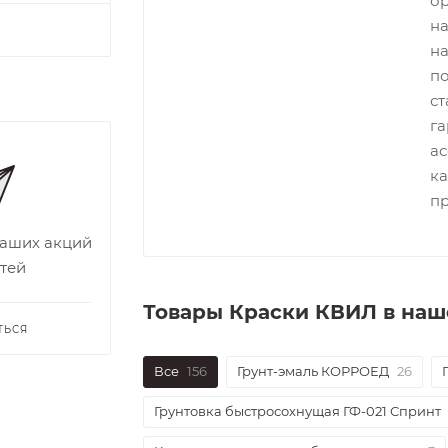
ор
на
на
п
ст
га
ас
ка
пр
наших акций
тей
Товары Краски КВИЛ в наш
ТЬСЯ
Все
156
Грунт-эмаль КОРРОЕД
26
Грунтовка быстросохнущая ГФ-021 Спринт