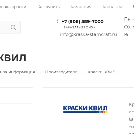
ровка краски
Как купить
Компания
Контакты
Пн. –
+7 (906) 589-7000
Сб.: 
ЗАКАЗАТЬ ЗВОНОК
info@kraska-stamcraft.ru
Вс.:
 КВИЛ
—
—
ная информация
Производители
Краски КВИЛ
Кр
ис
за
сп