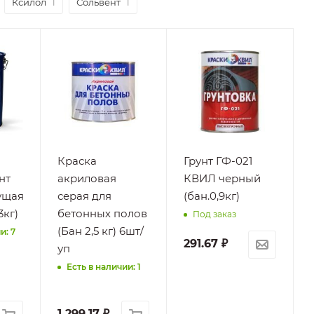
Ксилол
1
Сольвент
1
Краска
Грунт ГФ-021
нт
акриловая
КВИЛ черный
ущая
серая для
(бан.0,9кг)
3кг)
бетонных полов
Под заказ
(Бан 2,5 кг) 6шт/
и: 7
291.67
₽
уп
Есть в наличии: 1
1 299.17
₽