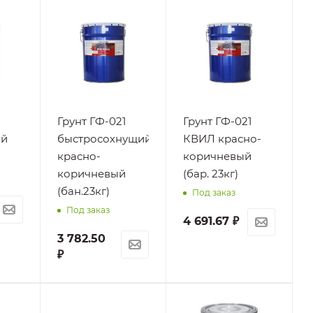
Грунт ГФ-021
Грунт ГФ-021
ый
быстросохнущий
КВИЛ красно-
красно-
коричневый
коричневый
(бар. 23кг)
(бан.23кг)
Под заказ
Под заказ
4 691.67
₽
3 782.50
₽