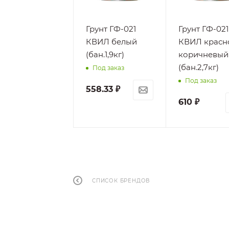
Грунт ГФ-021
Грунт ГФ-021
КВИЛ белый
КВИЛ красн
(бан.1,9кг)
коричневый
(бан.2,7кг)
Под заказ
Под заказ
558.33
₽
610
₽
СПИСОК БРЕНДОВ