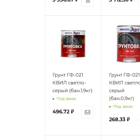
Грунт ГФ-021
Грунт ГФ-021
КВИЛ светло-
КВИЛ светло
серый (бан.1,9кг)
серый
(бан.0,9кг)
Под заказ
Под заказ
496.72
₽
268.33
₽