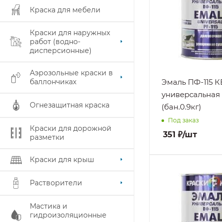
Краска для мебели
Металл
Нанесение
Краски для наружных
На
работ (водно-
подготовленну
дисперсионные)
поверхность, П
плюсовых
Аэрозольные краски в
температурах
баллончиках
Эмаль ПФ-115 
Стойкость к
универсальная
Атмосферным
Огнезащитная краска
(бан.0.9кг)
воздействиям,
Под заказ
Атмосферным
Краски для дорожной
осадкам, Маслам
351
₽
/шт
разметки
Повышенной
влажности,
Краски для крыш
Раствору
Поверхность
бытовых моющи
Бетон, ГВЛ, Гипс
Растворители
средств
Гипсокартон,
Дерево, Кирпич
Мастика и
Металл
гидроизоляционные