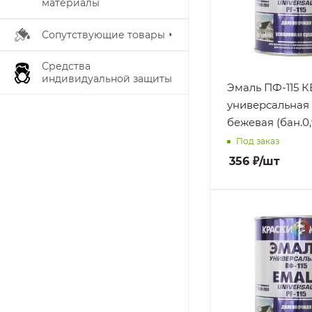
материалы
Нанесение
На
Сопутствующие товары
подготовленну
поверхность, П
плюсовых
Средства
индивидуальной защиты
температурах
Эмаль ПФ-115 
Стойкость к
универсальная
Атмосферным
бежевая (бан.0,
воздействиям,
Под заказ
Атмосферным
осадкам, Маслам
356
₽
/шт
Повышенной
влажности,
Раствору
Поверхность
бытовых моющи
Бетон, ГВЛ, Гипс
средств
Гипсокартон,
Дерево, Кирпич
Металл
Нанесение
На