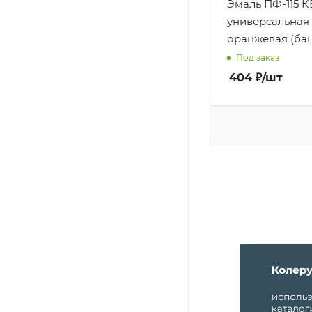
Эмаль ПФ-115 
Стойкость к
универсальная
Атмосферным
оранжевая (бан
воздействиям,
Под заказ
Атмосферным
осадкам, Маслам
404
₽
/шт
Повышенной
влажности,
Раствору
бытовых моющи
средств