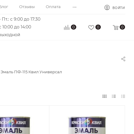
...
Блог
Отзывы
Оплата
ВОЙТИ
 Пт.: с 9:00 до 17:30
с 10:00 до 14:00
0
0
0
 выходной
Эмаль ПФ-115 Квил Универсал
сть
Поверхность
ВЛ, Гипс,
Бетон, ГВЛ, Гипс,
тон,
Гипсокартон,
 Кирпич,
Дерево, Кирпич,