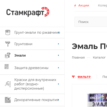
Акции
Коле
Грунт-эмали по ржавчине
Эмаль П
Грунтовки
Эмали
—
Главная
Каталог
Защита древесины
По
ФИЛЬТР
Краски для внутренних
работ (водно-
дисперсионные)
Поверхность
Бетон, ГВЛ, Гипс
Декоративные покрытия
Гипсокартон,
Дерево, Кирпич