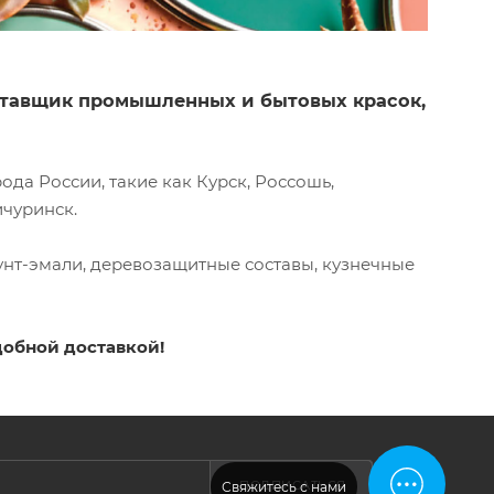
оставщик промышленных и бытовых красок,
да России, такие как Курск, Россошь,
ичуринск.
унт-эмали, деревозащитные составы, кузнечные
добной доставкой!
ПОДПИСАТЬСЯ
Свяжитесь с нами