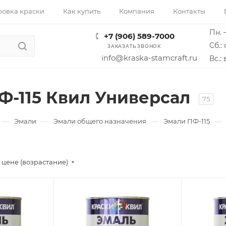
ровка краски
Как купить
Компания
Контакты
Пн. –
+7 (906) 589-7000
Сб.: 
ЗАКАЗАТЬ ЗВОНОК
info@kraska-stamcraft.ru
Вс.:
Ф-115 Квил Универсал
75
—
—
—
—
Эмали
Эмали общего назначения
Эмали ПФ-115
 цене (возрастание)
Поверхность
Поверхно
,
Бетон, ГВЛ, Гипс,
Бетон, Г
Гипсокартон,
Гипсокар
,
Дерево, Кирпич,
Дерево,