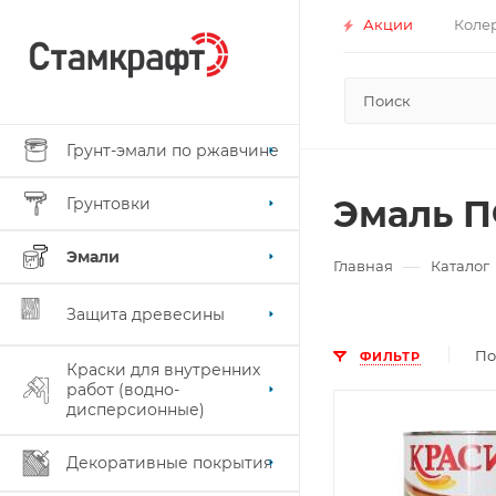
Акции
Коле
Грунт-эмали по ржавчине
Эмаль П
Грунтовки
Эмали
—
Главная
Каталог
Защита древесины
По
ФИЛЬТР
Краски для внутренних
работ (водно-
дисперсионные)
Поверхность
Дерево
Декоративные покрытия
Нанесение