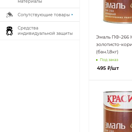
материалы
Стойкость к
Кратковременн
Сопутствующие товары
воздействию
воды, Легкой
Средства
влажной уборк
индивидуальной защиты
с применением
Эмаль ПФ-266
неабразивных
золотисто-кор
бытовых моющи
(бан.1,8кг)
средств,
Под заказ
Умеренным
эксплуатацион
495
₽
/шт
нагрузкам
Поверхность
Дерево
Нанесение
При плюсовых
температурах
Стойкость к