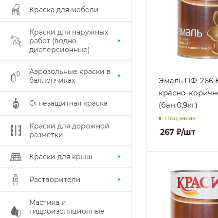
При плюсовых
Краска для мебели
температурах
Стойкость к
Краски для наружных
Кратковременн
работ (водно-
воздействию
дисперсионные)
воды, Легкой
влажной уборк
Аэрозольные краски в
с применением
баллончиках
Эмаль ПФ-266
неабразивных
красно-коричн
бытовых моющи
Огнезащитная краска
(бан.0,9кг)
средств,
Под заказ
Умеренным
Краски для дорожной
эксплуатацион
267
₽
/шт
разметки
нагрузкам
Краски для крыш
Поверхность
Дерево
Растворители
Нанесение
Мастика и
При плюсовых
гидроизоляционные
температурах