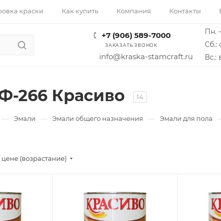
ровка краски
Как купить
Компания
Контакты
Пн. –
+7 (906) 589-7000
Сб.: 
ЗАКАЗАТЬ ЗВОНОК
info@kraska-stamcraft.ru
Вс.:
Ф-266 Красиво
14
—
—
—
Эмали
Эмали общего назначения
Эмали для пола
 цене (возрастание)
Поверхность
Поверхно
Дерево
Дерево
Нанесение
Нанесени