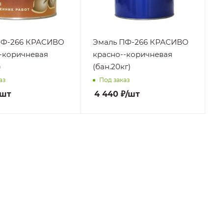
ременному
Кратковременному
твию
воздействию
егкой
воды, Легкой
 уборке
влажной уборке
нением
с применением
ПФ-266 КРАСИВО
Эмаль ПФ-266 КРАСИВО
ивных
неабразивных
-коричневая
красно--коричневая
х моющих
бытовых моющих
)
(бан.20кг)
средств,
аз
Под заказ
ным
Умеренным
тационным
эксплуатационным
/шт
4 440
₽
/шт
ам
нагрузкам