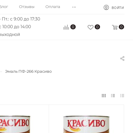
...
Блог
Отзывы
Оплата
ВОЙТИ
 Пт.: с 9:00 до 17:30
с 10:00 до 14:00
0
0
0
 выходной
—
Эмаль ПФ-266 Красиво
сть
Поверхность
Дерево
е
Нанесение