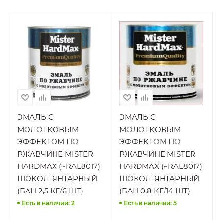
Производитель
Вид работ
Завод "Краски
Универсальные
КВИЛ" ООО
Поверхность
Металл
Вид работ
Универсальные
Материал
Эмали
Поверхность
Металл
Нанесение
При плюсовых
Материал
ЭМАЛЬ С
ЭМАЛЬ С
Эмали
температурах
МОЛОТКОВЫМ
МОЛОТКОВЫМ
Нанесение
Стойкость к
ЭФФЕКТОМ ПО
ЭФФЕКТОМ ПО
При плюсовых
Атмосферным
РЖАВЧИНЕ MISTER
РЖАВЧИНЕ MISTER
температурах
осадкам,
HARDMAX (~RAL8017)
Перепадам
HARDMAX (~RAL8017)
Стойкость к
температур,
ШОКОЛ-ЯНТАРНЫЙ
ШОКОЛ-ЯНТАРНЫЙ
Атмосферным
Повышенной
(БАН 2,5 КГ/6 ШТ)
(БАН 0,8 КГ/14 ШТ)
осадкам,
влажности, УФ-
Перепадам
Есть в наличии: 2
Есть в наличии: 5
лучам
температур,