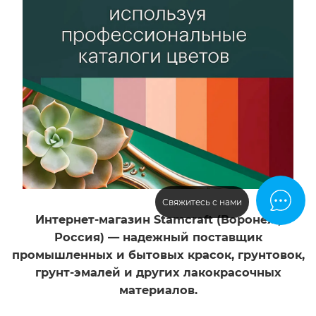
Нет
янтарный
Декоративный
Возможность
эффект
колеровки
Молотковый
Нет
Декоративный
эффект
Молотковый
Свяжитесь с нами
Интернет-магазин Stamcraft (Воронеж,
Россия) — надежный поставщик
промышленных и бытовых красок, грунтовок,
грунт-эмалей и других лакокрасочных
материалов.