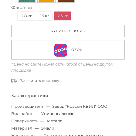
Фасовки
0,8 кг
16 кг
2,5 кг
КУПИТЬ В 1 КЛИК
OZON
* Цена на сайте может отличаться от цены на другой
площадке
Рассчитать доставку
Характеристики
Производитель
—
Завод "Краски КВИЛ" ООО
Вид работ
—
Универсальные
Поверхность
—
Металл
Материал
—
Эмали
Нанесение
—
При плюсовых температурах