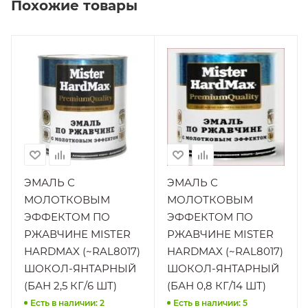
Похожие товары
Производитель
Вид работ
Завод "Краски
Универсальные
КВИЛ" ООО
Поверхность
Металл
Вид работ
Универсальные
Материал
Эмали
Поверхность
Металл
Нанесение
При плюсовых
Материал
ЭМАЛЬ С
ЭМАЛЬ С
Эмали
температурах
МОЛОТКОВЫМ
МОЛОТКОВЫМ
Нанесение
Стойкость к
ЭФФЕКТОМ ПО
ЭФФЕКТОМ ПО
При плюсовых
Атмосферным
РЖАВЧИНЕ MISTER
РЖАВЧИНЕ MISTER
температурах
осадкам,
HARDMAX (~RAL8017)
Перепадам
HARDMAX (~RAL8017)
Стойкость к
температур,
ШОКОЛ-ЯНТАРНЫЙ
ШОКОЛ-ЯНТАРНЫЙ
Атмосферным
Повышенной
(БАН 2,5 КГ/6 ШТ)
(БАН 0,8 КГ/14 ШТ)
осадкам,
влажности, УФ-
Перепадам
Есть в наличии: 2
Есть в наличии: 5