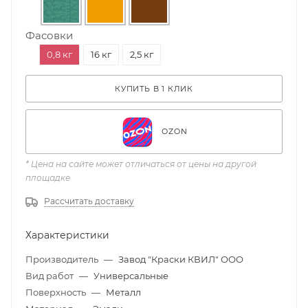
Фасовки
0,8 кг
16 кг
2,5 кг
КУПИТЬ В 1 КЛИК
OZON
* Цена на сайте может отличаться от цены на другой
площадке
Рассчитать доставку
Характеристики
Производитель
—
Завод "Краски КВИЛ" ООО
Вид работ
—
Универсальные
Поверхность
—
Металл