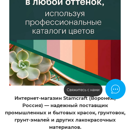
Шоколадно-
колеровки
Нет
янтарный
Декоративный
Возможность
эффект
колеровки
Молотковый
Нет
Декоративный
эффект
Молотковый
Свяжитесь с нами
Интернет-магазин Stamcraft (Воронеж,
Россия) — надежный поставщик
промышленных и бытовых красок, грунтовок,
грунт-эмалей и других лакокрасочных
материалов.