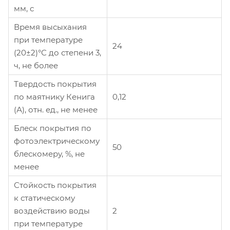
мм, с
Время высыхания
при температуре
24
(20±2)°С до степени 3,
ч, не более
Твердость покрытия
по маятнику Кенига
0,12
(А), отн. ед., не менее
Блеск покрытия по
фотоэлектрическому
50
блескомеру, %, не
менее
Стойкость покрытия
к статическому
воздействию воды
2
при температуре