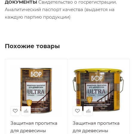
ДОКУМЕНТЫ
Свидетельство о госрегистрации.
Аналитический паспорт качества (выдается на
каждую партию продукции)
Похожие товары
Вид работ
Производитель
Внутренние,
Завод "Краски
Наружные
КВИЛ" ООО
Поверхность
Вид работ
Дерево
Внутренние,
Наружные
Материал
Пропитки
Поверхность
Дерево
Нанесение
Защитная пропитка
Защитная пропитка
На
Материал
для древесины
для древесины
подготовленную
Пропитки