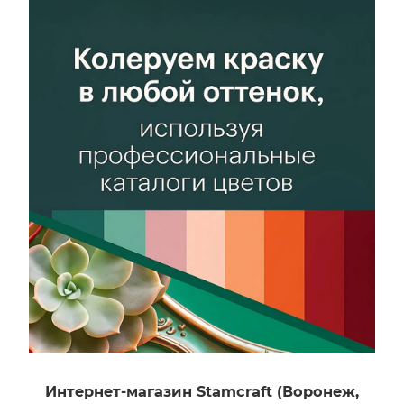
Тип материала
Разбавитель
Алкидный
Не
рекомендуется
Рабочий инструмент
Валик, Кисть,
Тип материала
Краскопульт
Алкидный
Цвет
Рабочий инструмент
Скандинавский
Валик, Кисть,
серый
Краскопульт
Интернет-магазин Stamcraft (Воронеж,