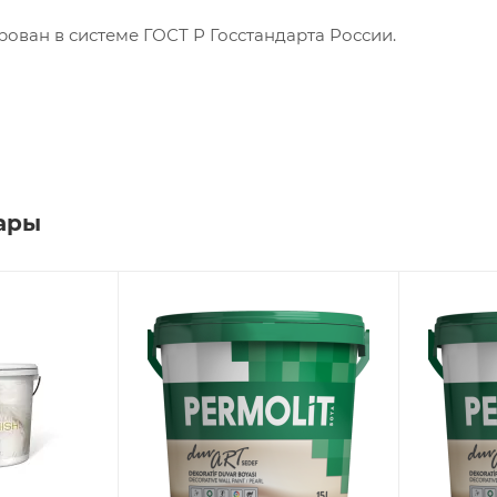
ован в системе ГОСТ Р Госстандарта России.
ары
Вид работ
Производ
й
Внутренние
LLC PER
Поверхность
Вид рабо
Бетон, Гипс, ДСП,
Внутрен
Кирпич, МДФ,
Поверхно
Шпатлевка,
Бетон, Г
нт
Штукатурка
Кирпич,
Шпатлев
Материал