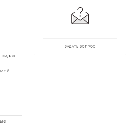
ЗАДАТЬ ВОПРОС
 видах
емой
ные