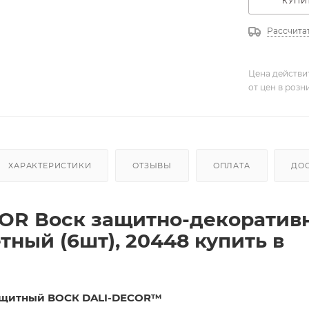
КУПИТ
Рассчита
Цена действи
от цен в розн
ХАРАКТЕРИСТИКИ
ОТЗЫВЫ
ОПЛАТА
ДО
OR Воск защитно-декоратив
тный (6шт), 20448 купить в
ащитный ВОСК DALI-DECOR™