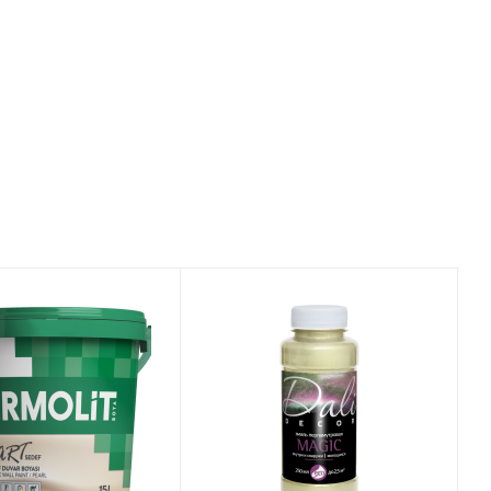
итель
Производитель
MOLITE
"РОГНЕДА НПП"
ООО
т
ние
Вид работ
Внутренние,
сть
Наружные
ипс, ДСП,
 МДФ,
Поверхность
ка,
Бетон, ДВП, ДСП,