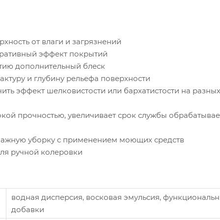
хность от влаги и загрязнений
оративный эффект покрытий
тию дополнительный блеск
актуру и глубину рельефа поверхности
чить эффект шелковистости или бархатистости на разных
окой прочностью, увеличивает срок службы обрабатыва
лажную уборку с применением моющих средств
ля ручной колеровки
водная дисперсия, восковая эмульсия, функциональ
добавки