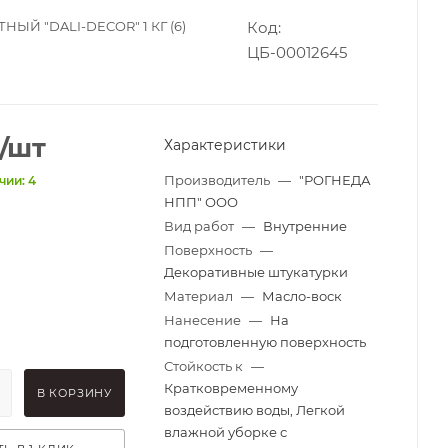
ЫЙ "DALI-DECOR" 1 КГ (6)
Код:
ЦБ-00012645
/шт
Характеристики
Производитель
—
"РОГНЕДА
чии: 4
НПП" ООО
Вид работ
—
Внутренние
Поверхность
—
Декоративные штукатурки
Материал
—
Масло-воск
Нанесение
—
На
подготовленную поверхность
Стойкость к
—
Кратковременному
В КОРЗИНУ
воздействию воды, Легкой
влажной уборке с