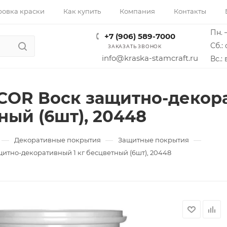
ровка краски
Как купить
Компания
Контакты
Пн. –
+7 (906) 589-7000
Сб.: 
ЗАКАЗАТЬ ЗВОНОК
info@kraska-stamcraft.ru
Вс.:
COR Воск защитно-декора
ный (6шт), 20448
—
—
—
Декоративные покрытия
Защитные покрытия
итно-декоративный 1 кг бесцветный (6шт), 20448