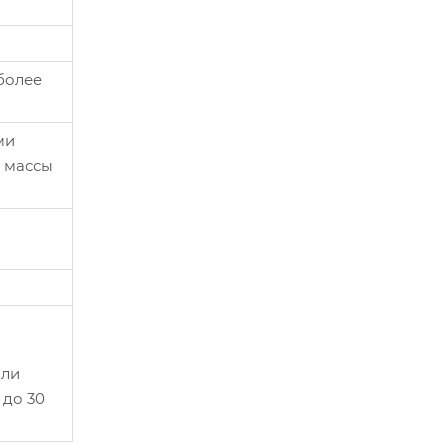
более
ми
й массы
или
 до 30