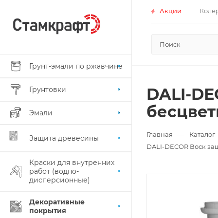
Акции
Коле
Грунт-эмали по ржавчине
DALI-DE
Грунтовки
бесцвет
Эмали
—
Главная
Каталог
Защита древесины
DALI-DECOR Воск защ
Краски для внутренних
работ (водно-
дисперсионные)
Декоративные
покрытия