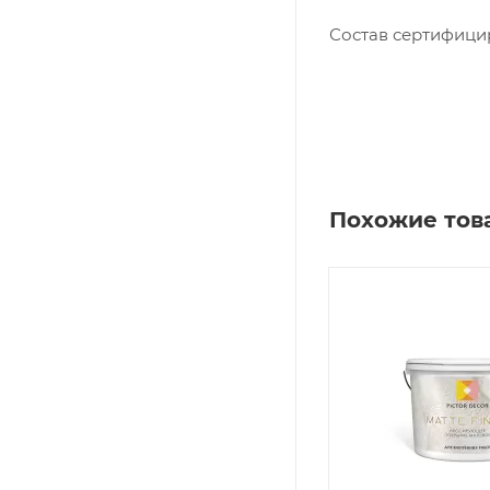
Состав сертифицир
Похожие тов
Производитель
Стойкость к
"РОГНЕДА НПП"
Легкой влажно
ООО
уборке
Вид работ
Блеск
Внутренние
Матовый
Поверхность
Рабочий инструме
Декоративные
Валик
штукатурки