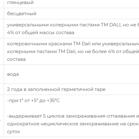
глянцевый
бесцветный
универсальными колерными пастами ТМ DALI, но не 
4% от общей массы состава
колеровочными красками ТМ Dali или универсальны
колерными пастами ТМ Dali, но не более 4% от обще
состава
вода
2 года в заполненной герметичной таре
-при t° от +5° до +35°С
-выдерживает 5 циклов замораживания-оттаивания 
а
однократное нециклическое замораживание на срок
суток