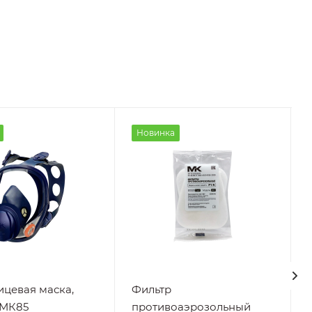
Новинка
цевая маска,
Фильтр
 МК85
противоаэрозольный