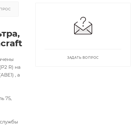
ОПРОС
тра,
craft
ЗАДАТЬ ВОПРОС
начены
P2 R) на
ABE1) , а
ь 75,
 службы