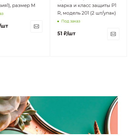
рия1), размер М
марка и класс защиты P1
R, модель 201 (2 шт/упак)
аз
Под заказ
/шт
51
₽
/шт