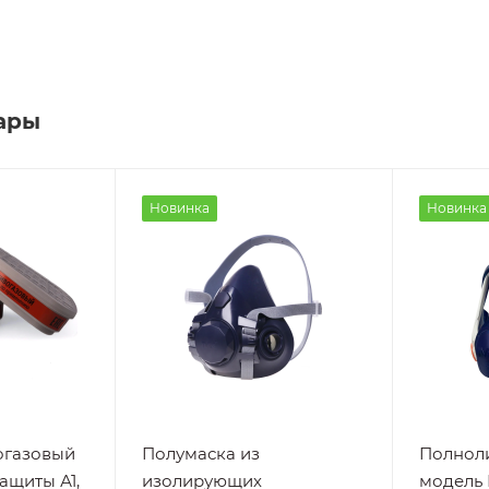
ары
Новинка
Новинка
огазовый
Полумаска из
Полноли
ащиты А1,
изолирующих
модель