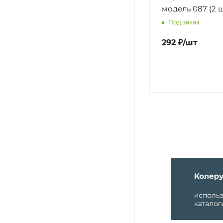
фильтра, модель МК51 (2
модель 087 (2 ш
шт/упак)
Под заказ
Под заказ
292
₽
/шт
63
₽
/шт