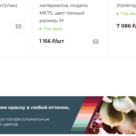
т/упак)
материалов, модель
(Катего
МК75, цвет темный
Под зак
размер, М
7 086
₽
Под заказ
1 156
₽
/шт