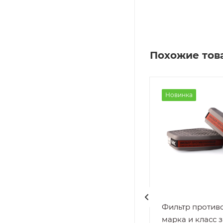
Похожие тов
Новинка
Новинка
Держатель
Фильтр против
р L
противоаэрозольного
марка и класс з