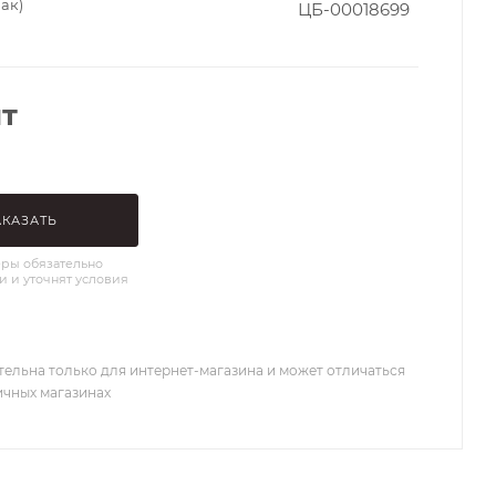
пак)
ЦБ-00018699
т
АКАЗАТЬ
ры обязательно
и и уточнят условия
тельна только для интернет-магазина и может отличаться
ичных магазинах