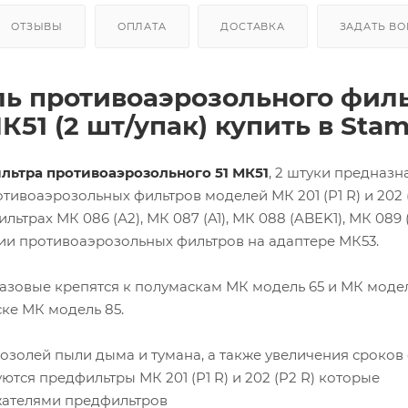
ОТЗЫВЫ
ОПЛАТА
ДОСТАВКА
ЗАДАТЬ В
ь противоаэрозольного филь
51 (2 шт/упак) купить в Stam
льтра противоаэрозольного 51 МК51
, 2 штуки предназ
тивоаэрозольных фильтров моделей МК 201 (P1 R) и 202 (
ьтрах МК 086 (А2), МК 087 (A1), МК 088 (ABEK1), МК 089 (
ции противоаэрозольных фильтров на адаптере МК53.
азовые крепятся к полумаскам МК модель 65 и МК модел
ке МК модель 85.
озолей пыли дыма и тумана, а также увеличения сроков
ются предфильтры МК 201 (P1 R) и 202 (P2 R) которые
жателями предфильтров