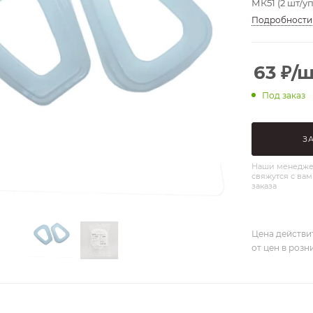
МК51 (2 шт/у
Подробности
63
₽
/ш
Под заказ
З
Наши менедже
свяжутся с вам
заказа
Цена действи
от цен в розн