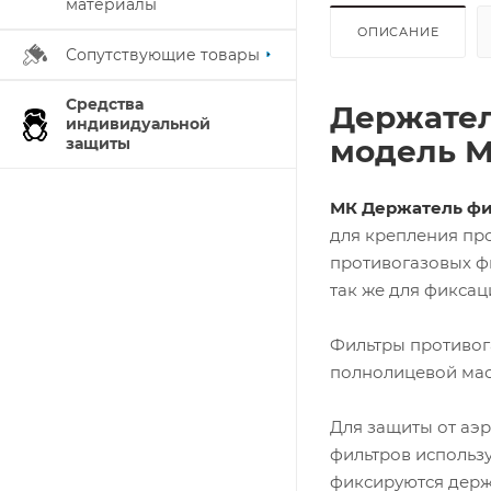
материалы
ОПИСАНИЕ
Сопутствующие товары
Средства
Держател
индивидуальной
модель МК
защиты
МК Держатель фи
для крепления про
противогазовых фил
так же для фикса
Фильтры противог
полнолицевой мас
Для защиты от аэр
фильтров использу
фиксируются дер