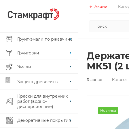
Акции
Коле
Грунт-эмали по ржавчине
Держате
Грунтовки
МК51 (2 
Эмали
—
Главная
Каталог
Защита древесины
Краски для внутренних
работ (водно-
дисперсионные)
Новинка
Декоративные покрытия