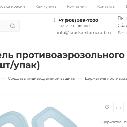
ровка краски
Как купить
Компания
Контакты
Пн. –
+7 (906) 589-7000
Сб.: 
ЗАКАЗАТЬ ЗВОНОК
info@kraska-stamcraft.ru
Вс.:
ль противоаэрозольного 
шт/упак)
—
—
Средства индивидуальной защиты
Держатель противоаэр
Держатель п