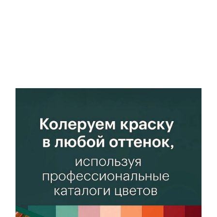
воздействиям,
воздействиям,
Атмосферным
Атмосферным
осадкам, Бензину,
осадкам, Бензину,
Маслам,
Маслам,
Нефтепродуктам,
Нефтепродуктам,
Отрицательным
Отрицательным
температурам,
температурам,
Перепадам
Перепадам
температур,
температур,
Умеренным
Умеренным
эксплуатационным
эксплуатационным
нагрузкам
нагрузкам
Блеск
Блеск
Матовый
Матовый
Свойство
Свойство
Антикоррозионность,
Антикоррозионность,
Атмосферостойкость,
Атмосферостойкость,
Быстрое
Быстрое
высыхание,
высыхание,
Влагостойкость,
Влагостойкость,