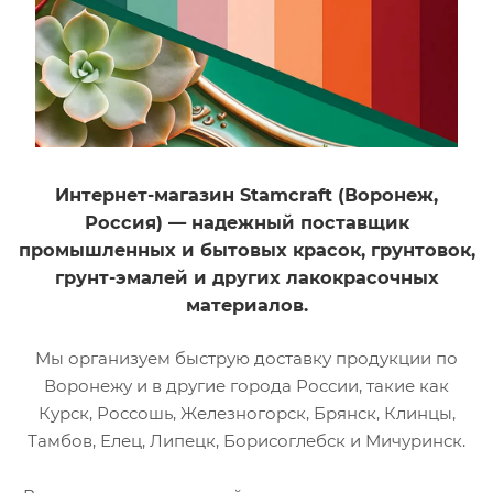
Износостойкость,
Износостойкость,
Морозостойкость,
Морозостойкость,
Термостойкость
Термостойкость
Тип материала
Тип материала
й
Кремнийорганический
Кремнийорганический
Цвет
Цвет
Коричневый
Графит
металлик
Интернет-магазин Stamcraft (Воронеж,
Фасовка (л)
Россия) — надежный поставщик
0,52
Фасовка (л)
0,52
промышленных и бытовых красок, грунтовок,
Градус
грунт-эмалей и других лакокрасочных
термостойкости до
Градус
700
материалов.
термостойкости до
1000
Возможность
Мы организуем быструю доставку продукции по
колеровки
Декоративный
Нет
эффект
Воронежу и в другие города России, такие как
Металлик
Курск, Россошь, Железногорск, Брянск, Клинцы,
Тамбов, Елец, Липецк, Борисоглебск и Мичуринск.