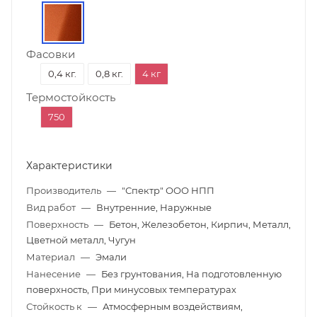
Фасовки
0,4 кг.
0,8 кг.
4 кг
Термостойкость
750
Характеристики
Производитель
—
"Спектр" ООО НПП
Вид работ
—
Внутренние, Наружные
Поверхность
—
Бетон, Железобетон, Кирпич, Металл,
Цветной металл, Чугун
Материал
—
Эмали
Нанесение
—
Без грунтования, На подготовленную
поверхность, При минусовых температурах
Стойкость к
—
Атмосферным воздействиям,