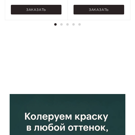
поверхность, При
поверхность, При
ЗАКАЗАТЬ
ЗАКАЗАТЬ
минусовых
минусовых
температурах
температурах
Стойкость к
Стойкость к
Атмосферным
Атмосферным
воздействиям,
воздействиям,
Атмосферным
Атмосферным
осадкам, Бензину,
осадкам, Бензину,
Маслам,
Маслам,
Нефтепродуктам,
Нефтепродуктам,
Отрицательным
Отрицательным
температурам,
температурам,
Перепадам
Перепадам
температур,
температур,
Умеренным
Умеренным
эксплуатационным
эксплуатационным
нагрузкам
нагрузкам
Блеск
Блеск
Матовый
Матовый
Свойство
Свойство