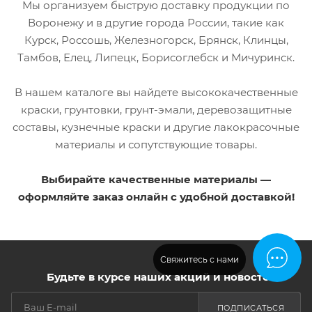
RAL8014
Мы организуем быструю доставку продукции по
Градус
Воронежу и в другие города России, такие как
термостойкости до
Градус
750
термостойкости до
Курск, Россошь, Железногорск, Брянск, Клинцы,
500
Тамбов, Елец, Липецк, Борисоглебск и Мичуринск.
Возможность
колеровки
Возможность
Нет
колеровки
В нашем каталоге вы найдете высококачественные
Нет
краски, грунтовки, грунт-эмали, деревозащитные
составы, кузнечные краски и другие лакокрасочные
материалы и сопутствующие товары.
Выбирайте качественные материалы —
оформляйте заказ онлайн с удобной доставкой!
Свяжитесь с нами
Будьте в курсе наших акций и новостей
ПОДПИСАТЬСЯ