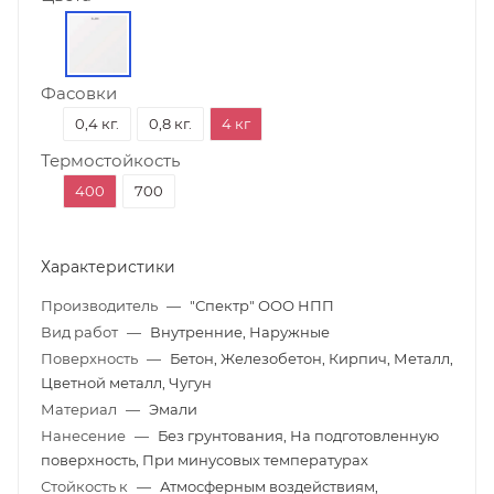
Фасовки
0,4 кг.
0,8 кг.
4 кг
Термостойкость
400
700
Характеристики
Производитель
—
"Спектр" ООО НПП
Вид работ
—
Внутренние, Наружные
Поверхность
—
Бетон, Железобетон, Кирпич, Металл,
Цветной металл, Чугун
Материал
—
Эмали
Нанесение
—
Без грунтования, На подготовленную
поверхность, При минусовых температурах
Стойкость к
—
Атмосферным воздействиям,