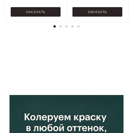
подготовленную
подготовленную
поверхность, При
поверхность, При
ЗАКАЗАТЬ
ЗАКАЗАТЬ
минусовых
минусовых
температурах
температурах
Стойкость к
Стойкость к
Атмосферным
Атмосферным
воздействиям,
воздействиям,
Атмосферным
Атмосферным
осадкам, Бензину,
осадкам, Бензину,
Маслам,
Маслам,
Нефтепродуктам,
Нефтепродуктам,
Отрицательным
Отрицательным
температурам,
температурам,
Перепадам
Перепадам
температур,
температур,
Умеренным
Умеренным
эксплуатационным
эксплуатационным
нагрузкам
нагрузкам
Блеск
Блеск
Матовый
Матовый