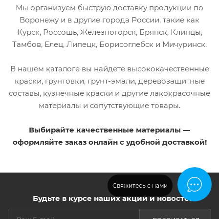
RAL8014
Мы организуем быструю доставку продукции по
Градус
Воронежу и в другие города России, такие как
термостойкости до
Градус
750
термостойкости до
Курск, Россошь, Железногорск, Брянск, Клинцы,
500
Тамбов, Елец, Липецк, Борисоглебск и Мичуринск.
Возможность
колеровки
Возможность
Нет
колеровки
В нашем каталоге вы найдете высококачественные
Нет
краски, грунтовки, грунт-эмали, деревозащитные
составы, кузнечные краски и другие лакокрасочные
материалы и сопутствующие товары.
Выбирайте качественные материалы —
оформляйте заказ онлайн с удобной доставкой!
Свяжитесь с нами
Будьте в курсе наших акций и новостей